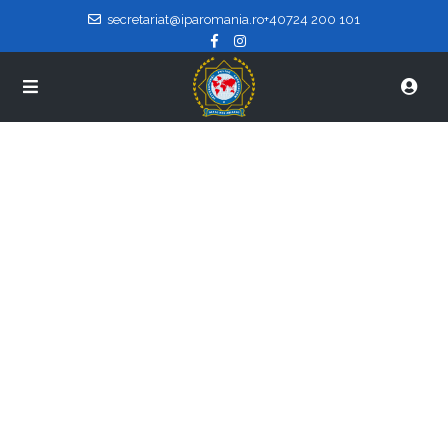
secretariat@iparomania.ro
+40724 200 101