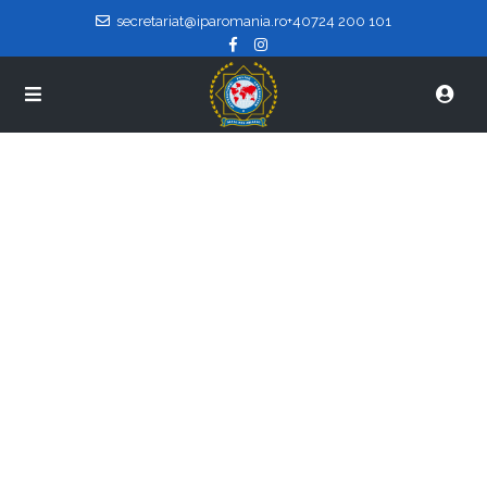
secretariat@iparomania.ro
+40724 200 101