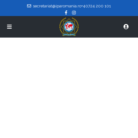
secretariat@iparomania.ro
+40724 200 101