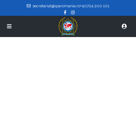
secretariat@iparomania.ro
+40724 200 101