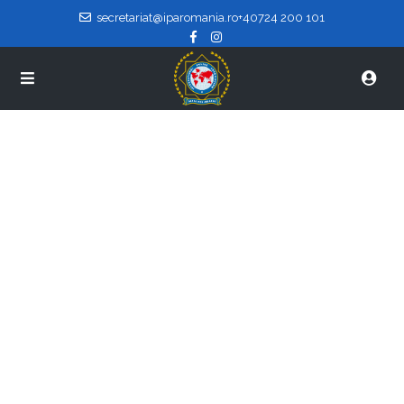
secretariat@iparomania.ro
+40724 200 101