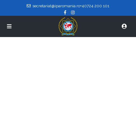
secretariat@iparomania.ro
+40724 200 101