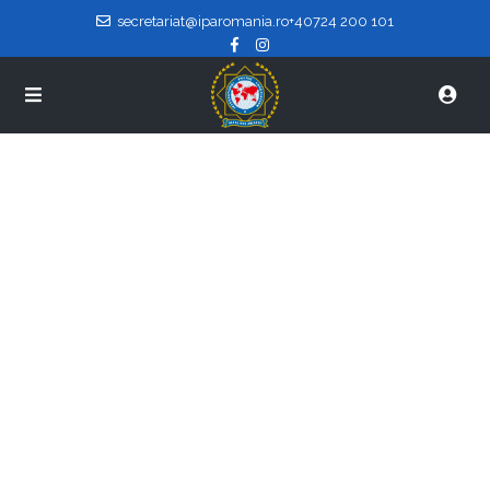
secretariat@iparomania.ro
+40724 200 101