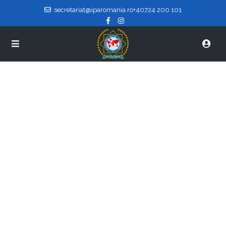
secretariat@iparomania.ro
+40724 200 101