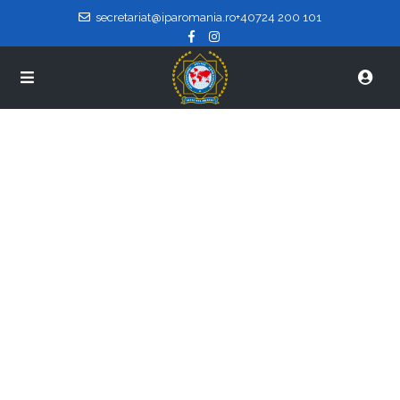
secretariat@iparomania.ro
+40724 200 101