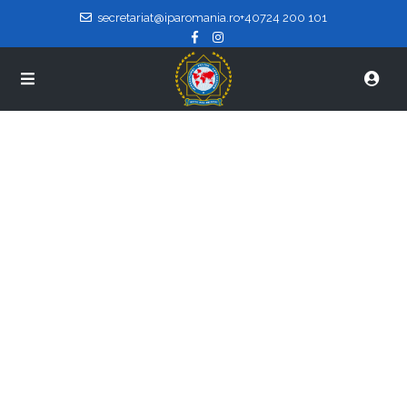
secretariat@iparomania.ro
+40724 200 101