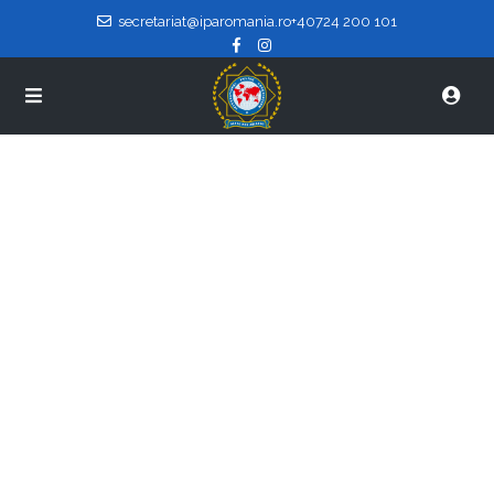
secretariat@iparomania.ro
+40724 200 101