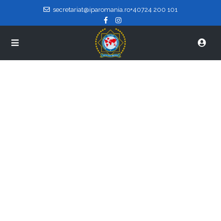
secretariat@iparomania.ro
+40724 200 101