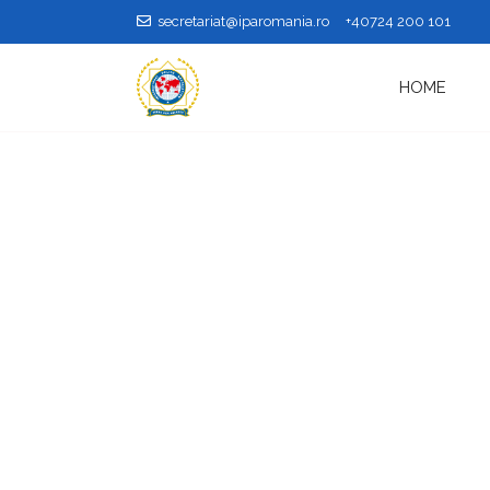
secretariat@iparomania.ro
+40724 200 101
HOME