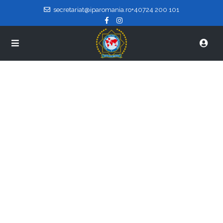
secretariat@iparomania.ro
+40724 200 101