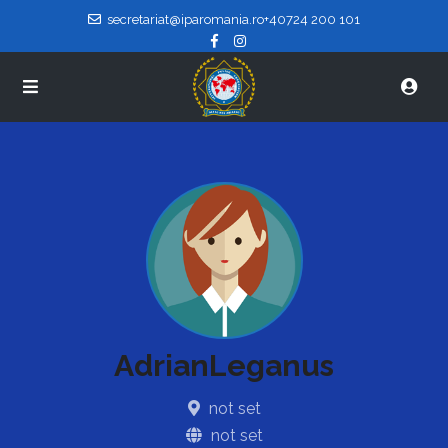
secretariat@iparomania.ro
+40724 200 101
AdrianLeganus
not set
not set