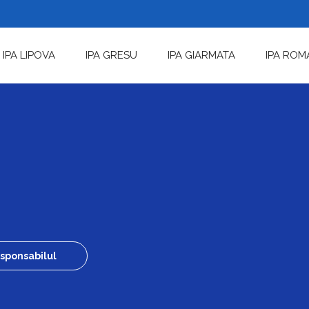
IPA LIPOVA
IPA GRESU
IPA GIARMATA
IPA ROM
sponsabilul