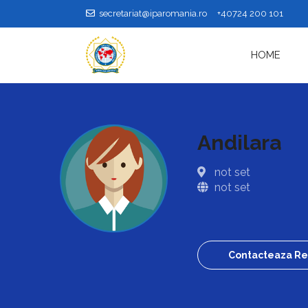
secretariat@iparomania.ro
+40724 200 101
HOME
Andilara
not set
not set
Contacteaza Re