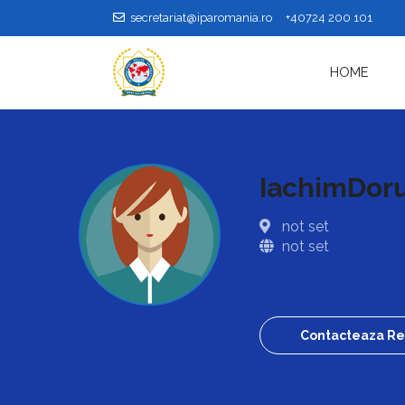
secretariat@iparomania.ro
+40724 200 101
HOME
IachimDor
not set
not set
Contacteaza Re