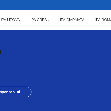
IPA LIPOVA
IPA GRESU
IPA GIARMATA
IPA ROM
u
sponsabilul