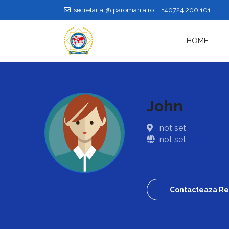
secretariat@iparomania.ro
+40724 200 101
HOME
John
not set
not set
Contacteaza Re