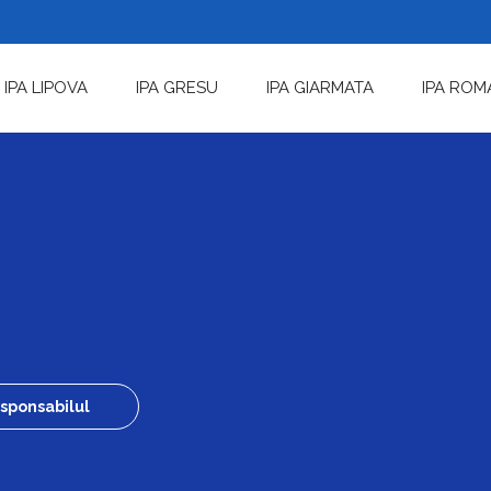
IPA LIPOVA
IPA GRESU
IPA GIARMATA
IPA ROM
sponsabilul