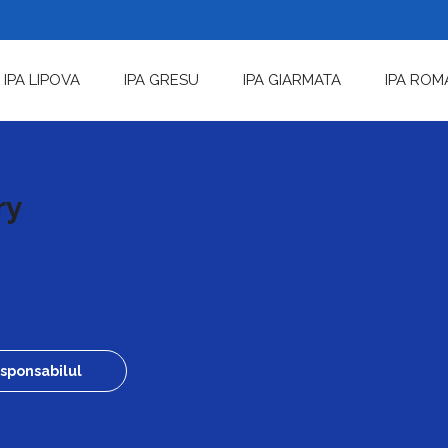
IPA LIPOVA
IPA GRESU
IPA GIARMATA
IPA ROM
ry
sponsabilul