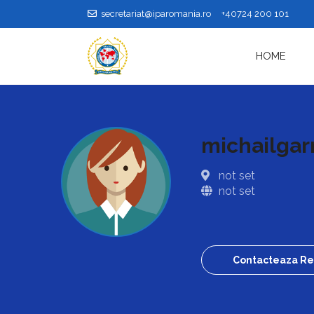
secretariat@iparomania.ro
+40724 200 101
HOME
michailgar
not set
not set
Contacteaza Re