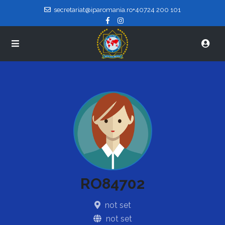
secretariat@iparomania.ro
+40724 200 101
RO84702
not set
not set