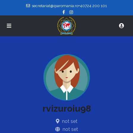
secretariat@iparomania.ro
+40724 200 101
rvizuroiu98
not set
not set