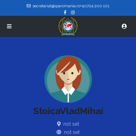
secretariat@iparomania.ro
+40724 200 101
StoicaVladMihai
not set
not set